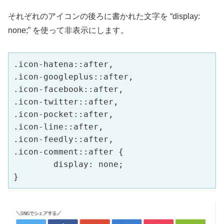
それぞれのアイコンの後ろに書かれた文字を “display:
none;” を使って非表示にします。
.icon-hatena::after,

.icon-googleplus::after,

.icon-facebook::after,

.icon-twitter::after,

.icon-pocket::after,

.icon-line::after,

.icon-feedly::after,

.icon-comment::after {

	display: none;
